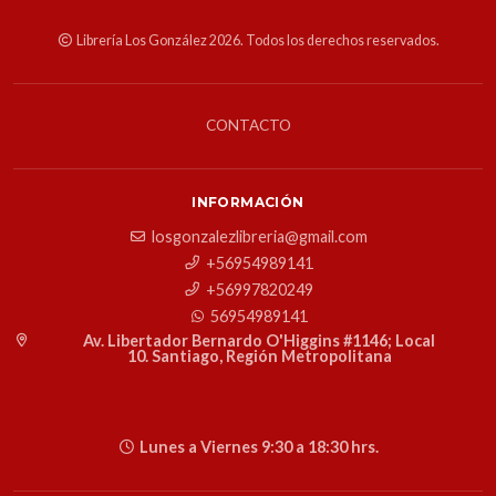
Librería Los González 2026. Todos los derechos reservados.
CONTACTO
INFORMACIÓN
losgonzalezlibreria@gmail.com
+56954989141
+56997820249
56954989141
Av. Libertador Bernardo O'Higgins #1146; Local
10. Santiago, Región Metropolitana
Lunes a Viernes 9:30 a 18:30 hrs.