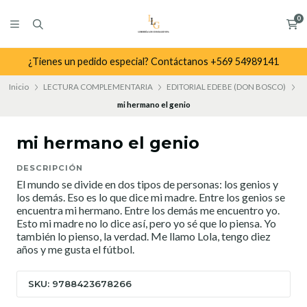
0
¿Tienes un pedido especial? Contáctanos +569 54989141
Inicio
LECTURA COMPLEMENTARIA
EDITORIAL EDEBE (DON BOSCO)
mi hermano el genio
mi hermano el genio
DESCRIPCIÓN
El mundo se divide en dos tipos de personas: los genios y
los demás. Eso es lo que dice mi madre. Entre los genios se
encuentra mi hermano. Entre los demás me encuentro yo.
Esto mi madre no lo dice así, pero yo sé que lo piensa. Yo
también lo pienso, la verdad. Me llamo Lola, tengo diez
años y me gusta el fútbol.
SKU: 9788423678266