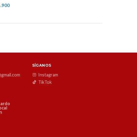
.900
SÍGANOS
@gmail.com
Instagram
TikTok
nardo
ocal
ón