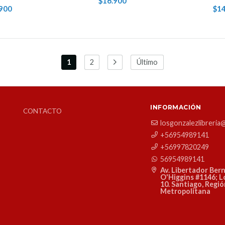
$16.900
900
$14
1
2
Último
INFORMACIÓN
CONTACTO
losgonzalezlibreria
+56954989141
+56997820249
56954989141
Av. Libertador Ber
O'Higgins #1146; L
10. Santiago, Regi
Metropolitana