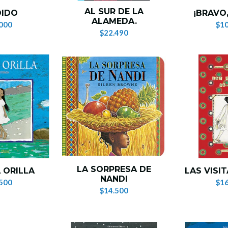
AL SUR DE LA
DIDO
¡BRAVO,
ALAMEDA.
000
$10
$22.490
LA SORPRESA DE
 ORILLA
LAS VISIT
NANDI
500
$16
$14.500