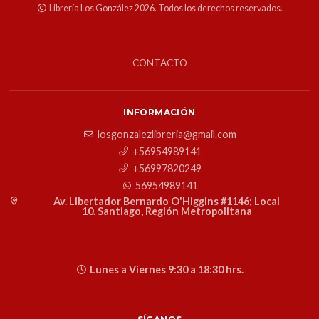
Librería Los González 2026. Todos los derechos reservados.
CONTACTO
INFORMACIÓN
losgonzalezlibreria@gmail.com
+56954989141
+56997820249
56954989141
Av. Libertador Bernardo O'Higgins #1146; Local
10. Santiago, Región Metropolitana
Lunes a Viernes 9:30 a 18:30 hrs.