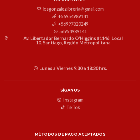
losgonzalezlibreria@gmail.com
+56954989141
+56997820249
56954989141
Av. Libertador Bernardo O'Higgins #1146; Local
10. Santiago, Región Metropolitana
Lunes a Viernes 9:30 a 18:30 hrs.
SÍGANOS
Instagram
TikTok
MÉTODOS DE PAGO ACEPTADOS