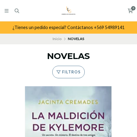
0
¿Tienes un pedido especial? Contáctanos +569 54989141
Inicio
NOVELAS
NOVELAS
FILTROS