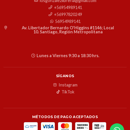
losgonzalezlibreria@gmail.com
+56954989141
+56997820249
56954989141
Av. Libertador Bernardo O'Higgins #1146; Local
10. Santiago, Región Metropolitana
Lunes a Viernes 9:30 a 18:30 hrs.
SÍGANOS
Instagram
TikTok
MÉTODOS DE PAGO ACEPTADOS