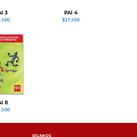
I 3
PAI 4
.500
$17.500
I 8
.500
SÍGANOS