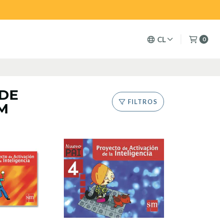
CL
0
 DE
FILTROS
SM