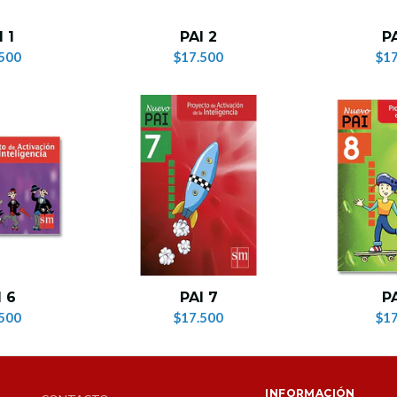
 1
PAI 2
PA
500
$17.500
$17
I 6
PAI 7
PA
500
$17.500
$17
INFORMACIÓN