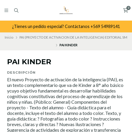
0
¿Tienes un pedido especial? Contáctanos +569 54989141
Inicio
PAI (PROYECTO DE ACTIVACION DE LA INTELIGENCIA) EDITORIAL SM
PAI KINDER
PAI KINDER
DESCRIPCIÓN
El nuevo Proyecto de activación de la inteligencia (PAI), es
un texto complementario que va de Kinder a 8° año básico
ycuyo objetivo fundamental es desarrollar habilidades
cognitivas constitutivas del proceso de aprendizaje de los
niños y niñas. (Público: General) Componentes del
proyecto - Texto del alumno - Guía didáctica para el
docente, incluye el texto del alumno a todo color. Texto, y
guía didáctica: ? Fotografías a todo color ? Instrucciones
breves, claras y directas ? Nuevas ilustraciones ?
Sugerencia de actividades de exploración y transferencia