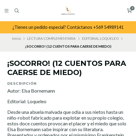
0
¿Tienes un pedido especial? Contáctanos +569 54989141
Inicio
LECTURA COMPLEMENTARIA
EDITORIAL LOQUELEO
¡SOCORRO! (12 CUENTOS PARA CAERSE DE MIEDO)
¡SOCORRO! (12 CUENTOS PARA
CAERSE DE MIEDO)
DESCRIPCIÓN
Autor: Elsa Bornemann
Editorial: Loqueleo
Desde una abuela malvada que odia a sus nietos hasta un
niño-robot fabricado para explotar en su propio colegio,
estos doce cuentos provocan el placer y el miedo que solo
Elsa Bornemann sabe inspirar con su literatura.
Presentados y ordenados por el mismísimo Frankenstein,