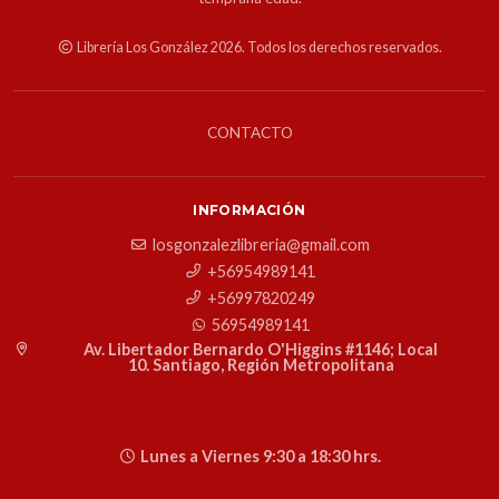
Librería Los González 2026. Todos los derechos reservados.
CONTACTO
INFORMACIÓN
losgonzalezlibreria@gmail.com
+56954989141
+56997820249
56954989141
Av. Libertador Bernardo O'Higgins #1146; Local
10. Santiago, Región Metropolitana
Lunes a Viernes 9:30 a 18:30 hrs.