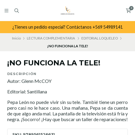
0
¿Tienes un pedido especial? Contáctanos +569 54989141
Inicio
LECTURA COMPLEMENTARIA
EDITORIAL LOQUELEO
¡NO FUNCIONA LA TELE!
¡NO FUNCIONA LA TELE!
DESCRIPCIÓN
Autor: Glenn McCOY
Editorial: Santillana
Pepa León no puede vivir sin su tele. Tambié tiene un perro
pero casi no le hace caso. Una mañana, Pepa se da cuenta
de que algo anda mal. La pantalla de la televisión está fría y
negra. ¡Socorro! ¡Hay que buscar un taller de reparaciones!
SKU: 9789561526631