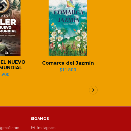
 EL NUEVO
LA UNID
Comarca del Jazmín
MUNDIAL
LAS
$11.800
.900
$1
SÍGANOS
@gmail.com
Instagram