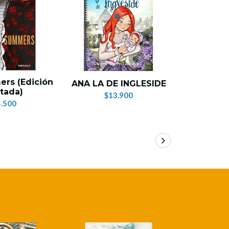
ers (Edición
ANA LA DE INGLESIDE
Relato de
tada)
$13.900
$
.500