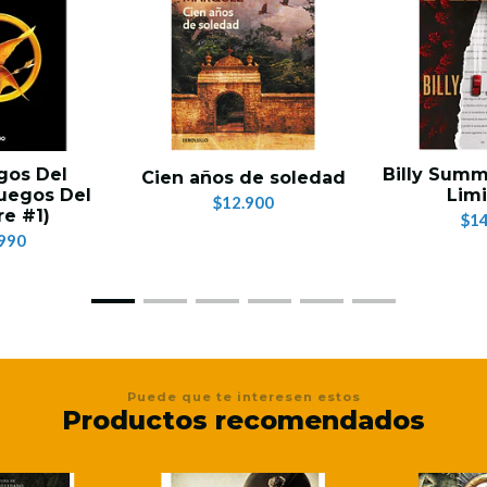
gos Del
Billy Summ
Cien años de soledad
uegos Del
Limi
$12.900
e #1)
$14
990
Puede que te interesen estos
Productos recomendados