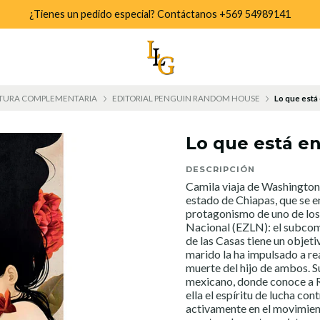
¿Tienes un pedido especial? Contáctanos +569 54989141
TURA COMPLEMENTARIA
EDITORIAL PENGUIN RANDOM HOUSE
Lo que está
Lo que está e
DESCRIPCIÓN
Camila viaja de Washington 
estado de Chiapas, que se e
protagonismo de uno de los 
Nacional (EZLN): el subcom
de las Casas tiene un objet
marido la ha impulsado a rea
muerte del hijo de ambos. Su
mexicano, donde conoce a R
ella el espíritu de lucha cont
activamente en el movimient