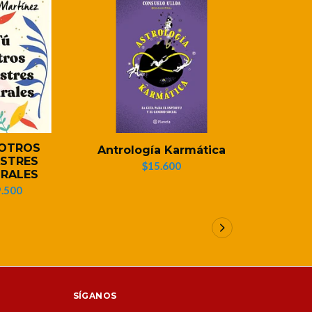
 OTROS
PERSEO
Antrología Karmática
STRES
(Novel
$15.600
RALES
$
.500
SÍGANOS