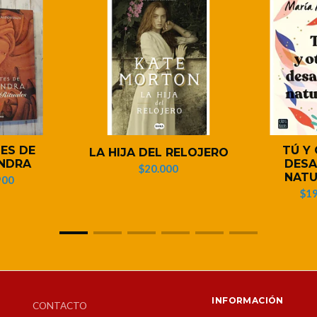
ES DE
TÚ Y
LA HIJA DEL RELOJERO
NDRA
DESA
$20.000
NATU
900
$19
INFORMACIÓN
CONTACTO