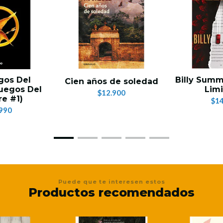
gos Del
Billy Summ
Cien años de soledad
uegos Del
Limi
$12.900
e #1)
$14
990
Puede que te interesen estos
Productos recomendados