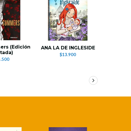
ers (Edición
ANA LA DE INGLESIDE
Relato de
tada)
$13.900
$
.500