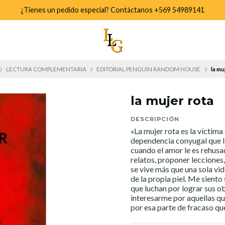
¿Tienes un pedido especial? Contáctanos +569 54989141
LECTURA COMPLEMENTARIA
EDITORIAL PENGUIN RANDOM HOUSE
la mu
la mujer rota
DESCRIPCIÓN
«La mujer rota es la víctima
dependencia conyugal que l
cuando el amor le es rehusa
relatos, proponer lecciones,
se vive más que una sola vida
de la propia piel. Me siento
que luchan por lograr sus ob
interesarme por aquellas que
por esa parte de fracaso qu