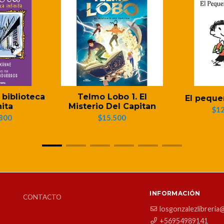
a biblioteca
Telmo Lobo 1. El
El peque
nita
Misterio Del Capitan
$12
800
$15.500
INFORMACIÓN
CONTACTO
losgonzalezlibreria
+56954989141