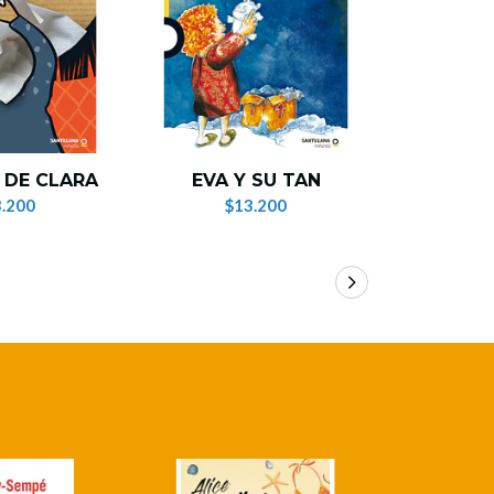
¡AY, 
 DE CLARA
EVA Y SU TAN
QU
.200
$13.200
$1