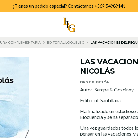
¿Tienes un pedido especial? Contáctanos +569 54989141
TURA COMPLEMENTARIA
EDITORIAL LOQUELEO
LAS VACACIONES DEL PEQ
LAS VACACIO
NICOLÁS
DESCRIPCIÓN
Autor: Sempe & Goscinny
Editorial: Santillana
Ha finalizado un estudioso 
Elocuencia y se ha separad
Una vez guardados todos lo
pensar en las vacaciones, y a