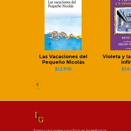
Las Vacaciones del
Violeta y l
Pequeño Nicolás
infi
$12.900
$14.
Somos una pyme cuyo foco es incentivar la