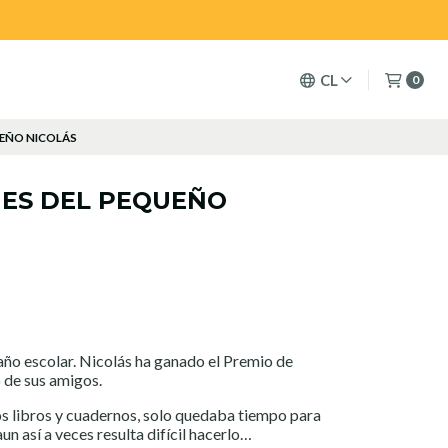
CL
0
UEÑO NICOLÁS
NES DEL PEQUEÑO
año escolar. Nicolás ha ganado el Premio de
o de sus amigos.
s libros y cuadernos, solo quedaba tiempo para
un así a veces resulta difícil hacerlo…