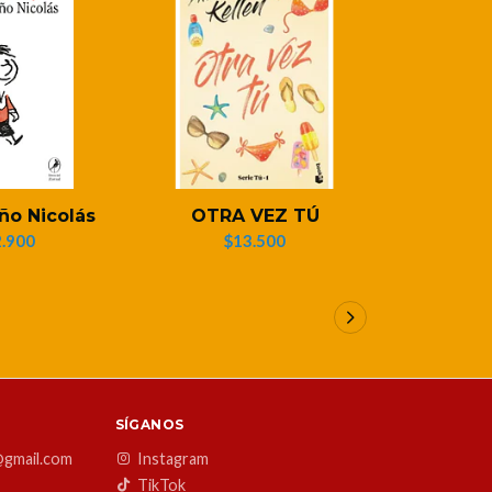
ño Nicolás
OTRA VEZ TÚ
JO
.900
$13.500
$1
SÍGANOS
@gmail.com
Instagram
TikTok