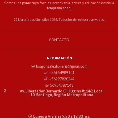
Somos una pyme cuyo foco es incentivar la lectura y educación desde la
temprana edad.
Librería Los González 2026. Todos los derechos reservados.
CONTACTO
INFORMACIÓN
losgonzalezlibreria@gmail.com
+56954989141
+56997820249
56954989141
Av. Libertador Bernardo O'Higgins #1146; Local
10. Santiago, Región Metropolitana
Lunes a Viernes 9:30 a 18:30 hrs.