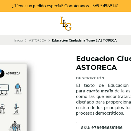
¿Tienes un pedido especial? Contáctanos +569 54989141
Inicio
ASTORECA
Educacion Ciudadana Tomo 2 ASTORECA
Educacion Ci
ASTORECA
DESCRIPCIÓN
El texto de Educación
para
cuarto
medio
de la as
como las que encontratará
diseñado para proporciona
crítica de los principios fu
procesos democráticos.
SKU: 9789566391166