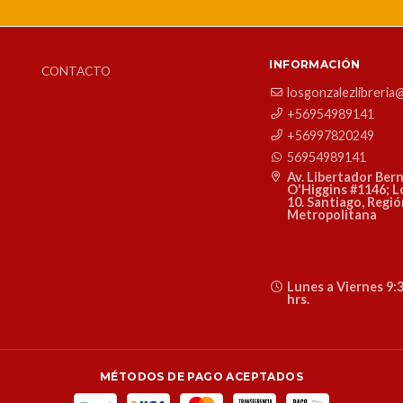
INFORMACIÓN
CONTACTO
losgonzalezlibreria
+56954989141
+56997820249
56954989141
Av. Libertador Ber
O'Higgins #1146; L
10. Santiago, Regi
Metropolitana
Lunes a Viernes 9:3
hrs.
MÉTODOS DE PAGO ACEPTADOS