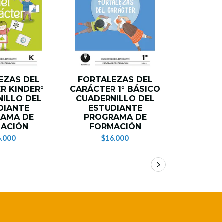
EZAS DEL
FORTALEZAS DEL
FORTA
R KINDER°
CARÁCTER 1° BÁSICO
CARÁCTE
ILLO DEL
CUADERNILLO DEL
CUADER
DIANTE
ESTUDIANTE
EST
AMA DE
PROGRAMA DE
PROG
ACIÓN
FORMACIÓN
FOR
.000
$16.000
$1