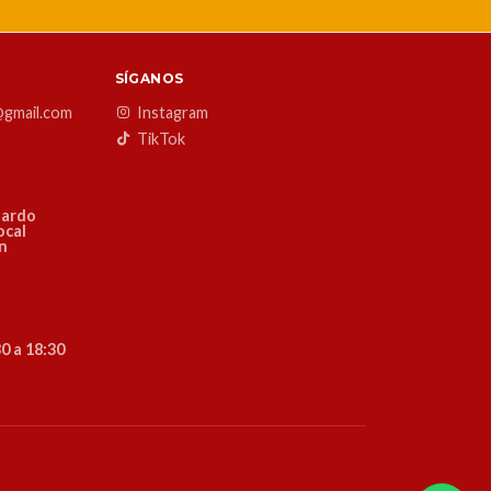
SÍGANOS
@gmail.com
Instagram
TikTok
nardo
ocal
ón
0 a 18:30