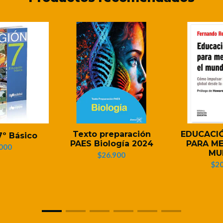
Texto preparación
EDUCACI
7º Básico
PAES Biología 2024
PARA ME
000
MU
$26.900
$20