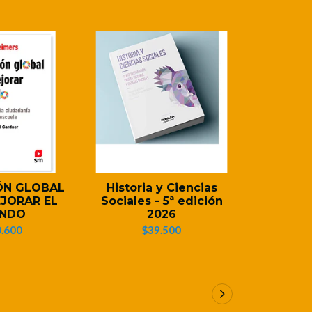
ÓN GLOBAL
Historia y Ciencias
VOCABUL
JORAR EL
Sociales - 5ª edición
PARA A
NDO
2026
DOMINIO 
.600
$39.500
$1