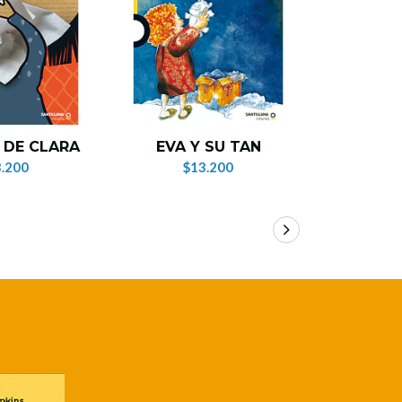
¡AY, 
 DE CLARA
EVA Y SU TAN
QU
.200
$13.200
$1