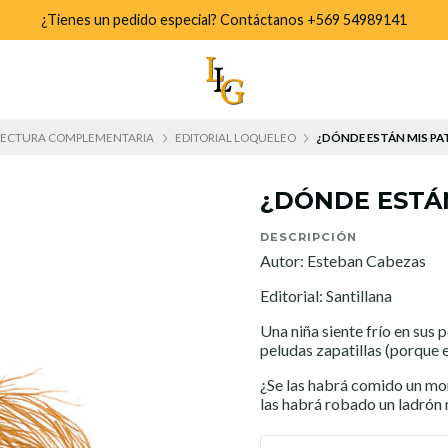
¿Tienes un pedido especial? Contáctanos +569 54989141
LECTURA COMPLEMENTARIA
EDITORIAL LOQUELEO
¿DÓNDE ESTÁN MIS PA
¿DÓNDE ESTÁN
DESCRIPCIÓN
Autor: Esteban Cabezas
Editorial: Santillana
Una niña siente frío en sus
peludas zapatillas (porque es
¿Se las habrá comido un mon
las habrá robado un ladrón