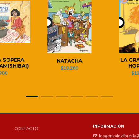
A SOPERA
LA GRA
NATACHA
AMISHIBAI)
HOP
$13.200
900
$13
INFORMACIÓN
CONTACTO
losgonzalezlibreria