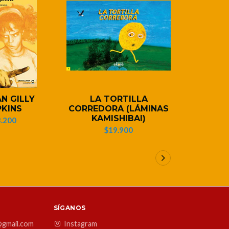
N GILLY
LA TORTILLA
ROMP
KINS
CORREDORA (LÁMINAS
$1
KAMISHIBAI)
.200
$19.900
SÍGANOS
@gmail.com
Instagram