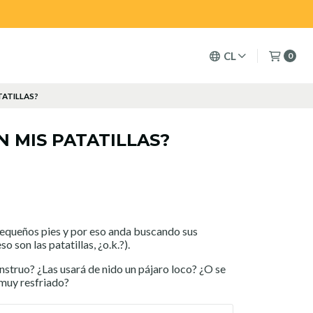
CL
0
TATILLAS?
 MIS PATATILLAS?
 pequeños pies y por eso anda buscando sus
o son las patatillas, ¿o.k.?).
struo? ¿Las usará de nido un pájaro loco? ¿O se
 muy resfriado?