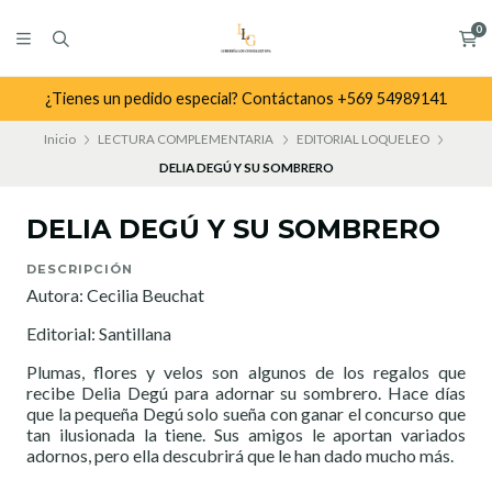
0
¿Tienes un pedido especial? Contáctanos +569 54989141
Inicio
LECTURA COMPLEMENTARIA
EDITORIAL LOQUELEO
DELIA DEGÚ Y SU SOMBRERO
DELIA DEGÚ Y SU SOMBRERO
DESCRIPCIÓN
Autora: Cecilia Beuchat
Editorial: Santillana
Plumas, flores y velos son algunos de los regalos que
recibe Delia Degú para adornar su sombrero. Hace días
que la pequeña Degú solo sueña con ganar el concurso que
tan ilusionada la tiene. Sus amigos le aportan variados
adornos, pero ella descubrirá que le han dado mucho más.