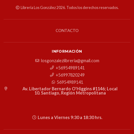
Librería Los González 2026. Todos los derechos reservados.
CONTACTO
INFORMACIÓN
losgonzalezlibreria@gmail.com
+56954989141
+56997820249
56954989141
Av. Libertador Bernardo O'Higgins #1146; Local
10. Santiago, Región Metropolitana
Lunes a Viernes 9:30 a 18:30 hrs.