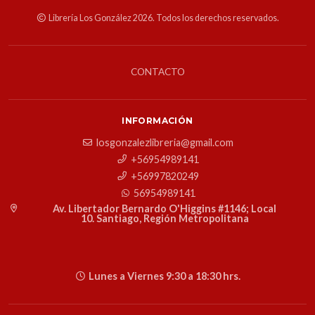
Librería Los González 2026. Todos los derechos reservados.
CONTACTO
INFORMACIÓN
losgonzalezlibreria@gmail.com
+56954989141
+56997820249
56954989141
Av. Libertador Bernardo O'Higgins #1146; Local
10. Santiago, Región Metropolitana
Lunes a Viernes 9:30 a 18:30 hrs.