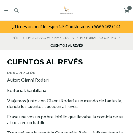
0
¿Tienes un pedido especial? Contáctanos +569 54989141
Inicio
LECTURA COMPLEMENTARIA
EDITORIAL LOQUELEO
CUENTOS AL REVÉS
CUENTOS AL REVÉS
DESCRIPCIÓN
Autor: Gianni Rodari
Editorial: Santillana
Viajemos junto con Gianni Rodari a un mundo de fantasía,
donde los cuentos suceden al revés.
Érase una vez un pobre lobillo que llevaba la comida de su
abuela en un hatillo.
Tropezó con la temible Caperucita Roja… Adivina todo lo