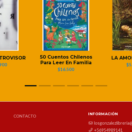
50 Cuentos Chilenos
ETROVISOR
LA AMO
Para Leer En Familia
900
$5
$16.500
INFORMACIÓN
CONTACTO
losgonzalezlibreria
+56954989141