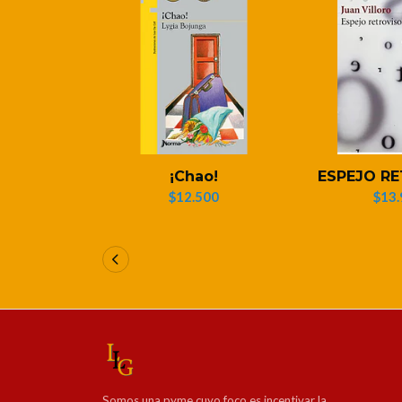
¡Chao!
ESPEJO R
$12.500
$13.
Somos una pyme cuyo foco es incentivar la