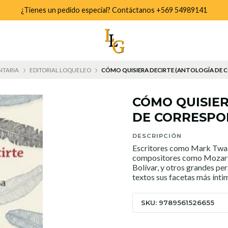
¿Tienes un pedido especial? Contáctanos +569 54989141
NTARIA
EDITORIAL LOQUELEO
CÓMO QUISIERA DECIRTE (ANTOLOGÍA DE
CÓMO QUISIER
DE CORRESPO
DESCRIPCIÓN
Escritores como Mark Twain
compositores como Mozart 
Bolívar, y otros grandes per
textos sus facetas más ínti
SKU: 9789561526655