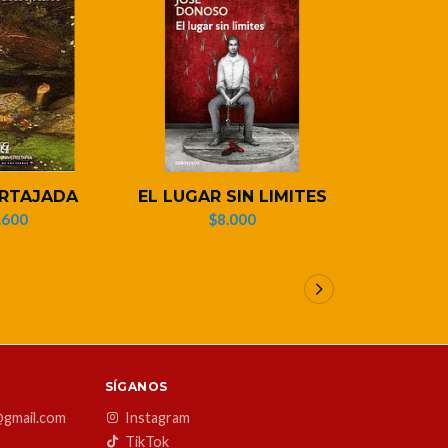
RTAJADA
EL LUGAR SIN LIMITES
Osca
.600
$8.000
$1
SÍGANOS
@gmail.com
Instagram
TikTok