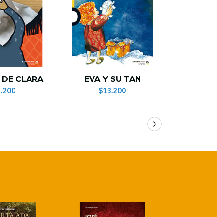
¡AY, 
 DE CLARA
EVA Y SU TAN
QU
.200
$13.200
$1