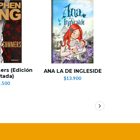
ers (Edición
ANA LA DE INGLESIDE
Relato de
tada)
$13.900
$
.500