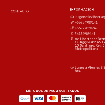
INFORMACIÓN
CONTACTO
losgonzalezlibreria
+56954989141
+56997820249
56954989141
Av. Libertador Ber
O'Higgins #1146; L
10. Santiago, Regi
Metropolitana
Lunes a Viernes 9:3
hrs.
MÉTODOS DE PAGO ACEPTADOS