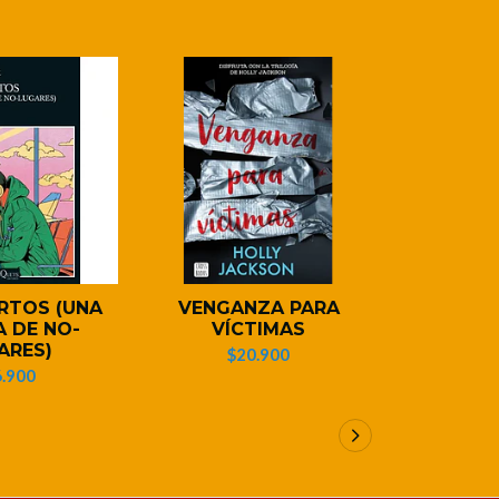
RTOS (UNA
VENGANZA PARA
NOSOTROS
 DE NO-
VÍCTIMAS
$1
ARES)
$20.900
.900