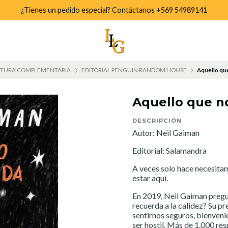
¿Tienes un pedido especial? Contáctanos +569 54989141
CTURA COMPLEMENTARIA
EDITORIAL PENGUIN RANDOM HOUSE
Aquello que
Aquello que no
DESCRIPCIÓN
Autor: Neil Gaiman
Editorial: Salamandra
A veces solo hace necesita
estar aquí.
En 2019, Neil Gaiman pregu
recuerda a la calidez? Su p
sentirnos seguros, bienven
ser hostil. Más de 1.000 re