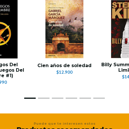
gos Del
Billy Summ
Cien años de soledad
uegos Del
Limi
$12.900
e #1)
$14
990
Puede que te interesen estos