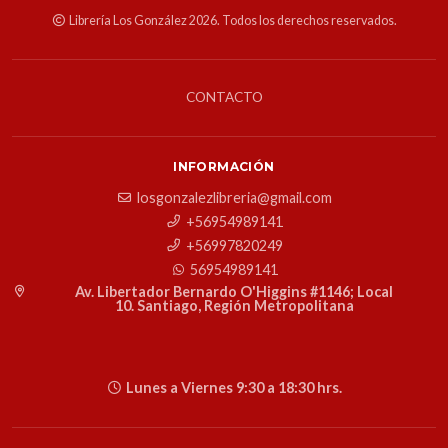
Librería Los González 2026. Todos los derechos reservados.
CONTACTO
INFORMACIÓN
losgonzalezlibreria@gmail.com
+56954989141
+56997820249
56954989141
Av. Libertador Bernardo O'Higgins #1146; Local
10. Santiago, Región Metropolitana
Lunes a Viernes 9:30 a 18:30 hrs.