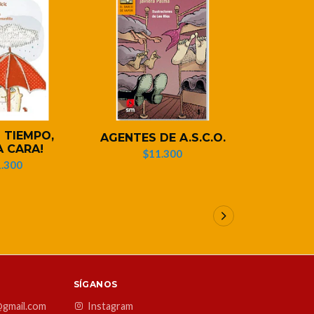
 TIEMPO,
LAS AVE
AGENTES DE A.S.C.O.
 CARA!
BA
$11.300
MUNC
.300
$1
SÍGANOS
@gmail.com
Instagram