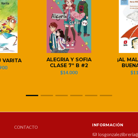
ALEGRIA Y SOFIA
¡AL MAL
U VARITA
CLASE 7º B #2
BUENA
900
$14.000
$11
INFORMACIÓN
CONTACTO
losgonzalezlibreria