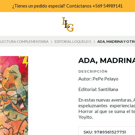
¿Tienes un pedido especial? Contáctanos +569 54989141
LECTURA COMPLEMENTARIA
EDITORIAL LOQUELEO
ADA, MADRINA Y OTR
ADA, MADRINA
DESCRIPCIÓN
Autor: PePe Pelayo
Editorial: Santillana
En estas nuevas aventuras, 
espeluznantes experiencia
Horror al que se suma el te
Yoyito.
SKU: 9789561527751