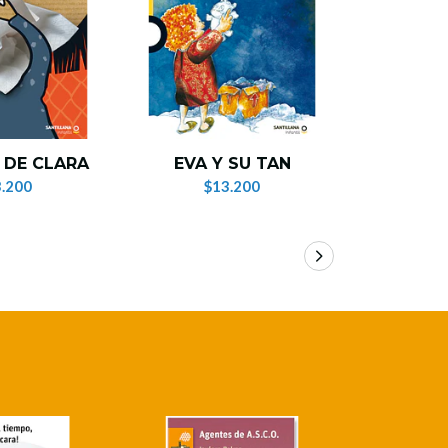
¡AY, 
 DE CLARA
EVA Y SU TAN
QU
.200
$13.200
$1