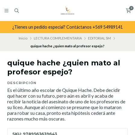
0
¿Tienes un pedido especial? Contáctanos +569 54989141
Inicio
LECTURA COMPLEMENTARIA
EDITORIAL SM
quique hache ¿quien mato al profesor espejo?
quique hache ¿quien mato al
profesor espejo?
DESCRIPCIÓN
Es el último año escolar de Quique Hache. Debe decidir
qué hacer con su futuro, pero aún es abril y acaba de
recibir la noticia del asesinato de uno de los profesores de
su liceo. Aunque al comienzo se presume que lo mataron
para robar su casa, pronto esta hipótesis cederá ante
razones mucho más oscuras.
SKU: 9789563639643