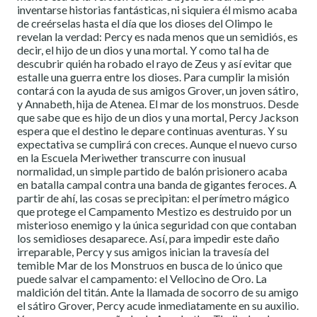
inventarse historias fantásticas, ni siquiera él mismo acaba
de creérselas hasta el día que los dioses del Olimpo le
revelan la verdad: Percy es nada menos que un semidiós, es
decir, el hijo de un dios y una mortal. Y como tal ha de
descubrir quién ha robado el rayo de Zeus y así evitar que
estalle una guerra entre los dioses. Para cumplir la misión
contará con la ayuda de sus amigos Grover, un joven sátiro,
y Annabeth, hija de Atenea. El mar de los monstruos. Desde
que sabe que es hijo de un dios y una mortal, Percy Jackson
espera que el destino le depare continuas aventuras. Y su
expectativa se cumplirá con creces. Aunque el nuevo curso
en la Escuela Meriwether transcurre con inusual
normalidad, un simple partido de balón prisionero acaba
en batalla campal contra una banda de gigantes feroces. A
partir de ahí, las cosas se precipitan: el perímetro mágico
que protege el Campamento Mestizo es destruido por un
misterioso enemigo y la única seguridad con que contaban
los semidioses desaparece. Así, para impedir este daño
irreparable, Percy y sus amigos inician la travesía del
temible Mar de los Monstruos en busca de lo único que
puede salvar el campamento: el Vellocino de Oro. La
maldición del titán. Ante la llamada de socorro de su amigo
el sátiro Grover, Percy acude inmediatamente en su auxilio.