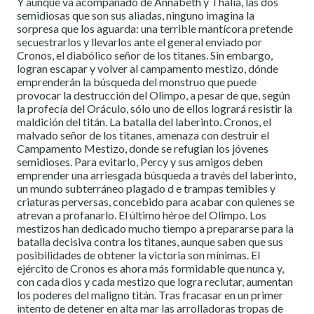
Y aunque va acompañado de Annabeth y Thalia, las dos
semidiosas que son sus aliadas, ninguno imagina la
sorpresa que los aguarda: una terrible mantícora pretende
secuestrarlos y llevarlos ante el general enviado por
Cronos, el diabólico señor de los titanes. Sin embargo,
logran escapar y volver al campamento mestizo, dónde
emprenderán la búsqueda del monstruo que puede
provocar la destrucción del Olimpo, a pesar de que, según
la profecía del Oráculo, sólo uno de ellos logrará resistir la
maldición del titán. La batalla del laberinto. Cronos, el
malvado señor de los titanes, amenaza con destruir el
Campamento Mestizo, donde se refugian los jóvenes
semidioses. Para evitarlo, Percy y sus amigos deben
emprender una arriesgada búsqueda a través del laberinto,
un mundo subterráneo plagado d e trampas temibles y
criaturas perversas, concebido para acabar con quienes se
atrevan a profanarlo. El último héroe del Olimpo. Los
mestizos han dedicado mucho tiempo a prepararse para la
batalla decisiva contra los titanes, aunque saben que sus
posibilidades de obtener la victoria son mínimas. El
ejército de Cronos es ahora más formidable que nunca y,
con cada dios y cada mestizo que logra reclutar, aumentan
los poderes del maligno titán. Tras fracasar en un primer
intento de detener en alta mar las arrolladoras tropas de