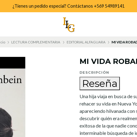
¿Tienes un pedido especial? Contáctanos +569 54989141
icio
LECTURA COMPLEMENTARIA
EDITORIAL ALFAGUARA
MI VIDA ROBA
MI VIDA ROB
DESCRIPCIÓN
Reseña
Una hija viaja en busca de su
rehacer su vida en Nueva Yor
apareciendo hilvanada con su
descubrir quién era realmen
exitosa de la que nadie cono
interminable búsqueda de id