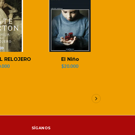
EL RELOJERO
El Niño
EL NIÑO
.000
$20.000
$1
SÍGANOS