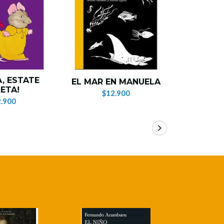
A, ESTATE
EL MAR EN MANUELA
E
ETA!
$12.900
$1
.900