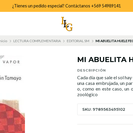
¿Tienes un pedido especial? Contáctanos +569 54989141
Inicio
LECTURA COMPLEMENTARIA
EDITORIAL SM
MI ABUELITA HUELE FE
MI ABUELITA 
DESCRIPCIÓN
Cada día que sale el sol hay
una casa embrujada, un pari
o, como en este caso, un 
zoológico
SKU: 9789563495102