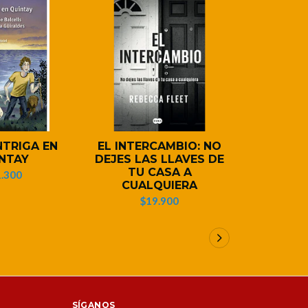
13%
OFF
NTRIGA EN
EL INTERCAMBIO: NO
LA I
NTAY
DEJES LAS LLAVES DE
SIL
TU CASA A
.300
$13.9
CUALQUIERA
$19.900
SÍGANOS