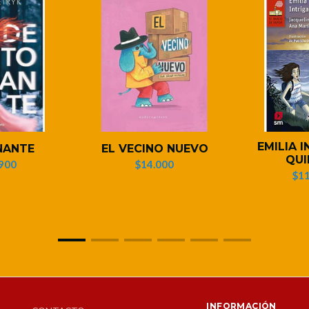
EMILIA I
NANTE
EL VECINO NUEVO
QUI
900
$14.000
$11
INFORMACIÓN