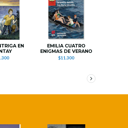
NTRIGA EN
EMILIA CUATRO
EMILIA
NTAY
ENIGMAS DE VERANO
N
.300
$11.300
$1