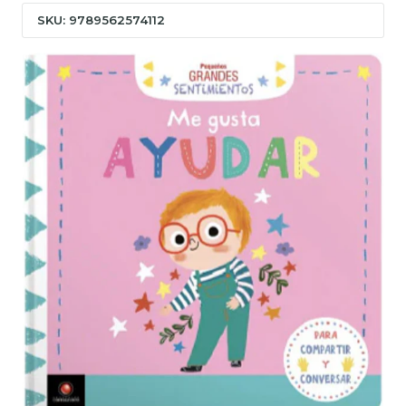
SKU: 9789562574112