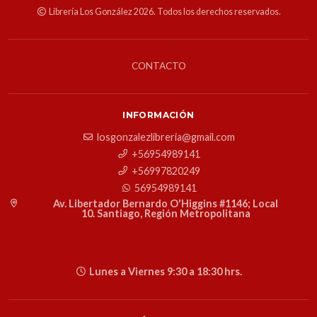
Librería Los González 2026. Todos los derechos reservados.
CONTACTO
INFORMACIÓN
losgonzalezlibreria@gmail.com
+56954989141
+56997820249
56954989141
Av. Libertador Bernardo O'Higgins #1146; Local
10. Santiago, Región Metropolitana
Lunes a Viernes 9:30 a 18:30 hrs.