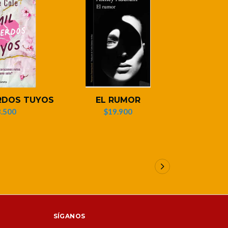
RDOS TUYOS
EL RUMOR
DETECTIV
.500
$19.900
$1
SÍGANOS