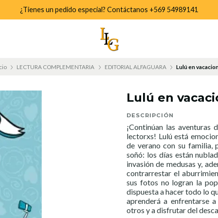
¿Tienes un pedido especial? Contáctanos +569 54989141
cio
LECTURA COMPLEMENTARIA
EDITORIAL ALFAGUARA
Lulú en vacacio
Lulú en vacac
DESCRIPCIÓN
¡Continúan las aventuras 
lectorxs! Lulú está emocion
de verano con su familia, 
soñó: los días están nubla
invasión de medusas y, ade
contrarrestar el aburrimien
sus fotos no logran la pop
dispuesta a hacer todo lo qu
aprenderá a enfrentarse a 
otros y a disfrutar del des