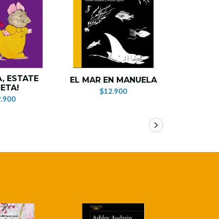
A, ESTATE
EL MAR EN MANUELA
E
ETA!
$12.900
$1
.900