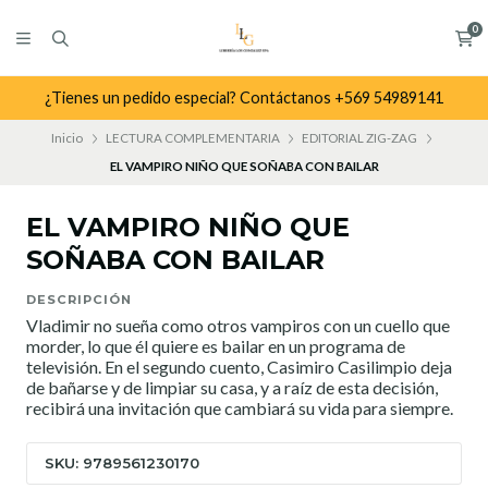
0
¿Tienes un pedido especial? Contáctanos +569 54989141
Inicio
LECTURA COMPLEMENTARIA
EDITORIAL ZIG-ZAG
EL VAMPIRO NIÑO QUE SOÑABA CON BAILAR
EL VAMPIRO NIÑO QUE
SOÑABA CON BAILAR
DESCRIPCIÓN
Vladimir no sueña como otros vampiros con un cuello que
morder, lo que él quiere es bailar en un programa de
televisión. En el segundo cuento, Casimiro Casilimpio deja
de bañarse y de limpiar su casa, y a raíz de esta decisión,
recibirá una invitación que cambiará su vida para siempre.
SKU: 9789561230170