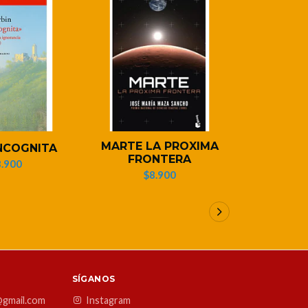
MARTE LA PROXIMA
NCOGNITA
CON L
FRONTERA
.900
$1
$8.900
SÍGANOS
@gmail.com
Instagram