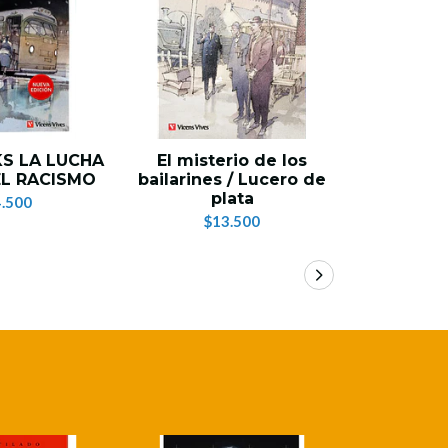
S LA LUCHA
El misterio de los
LAS AV
L RACISMO
bailarines / Lucero de
U
plata
.500
$2
$13.500