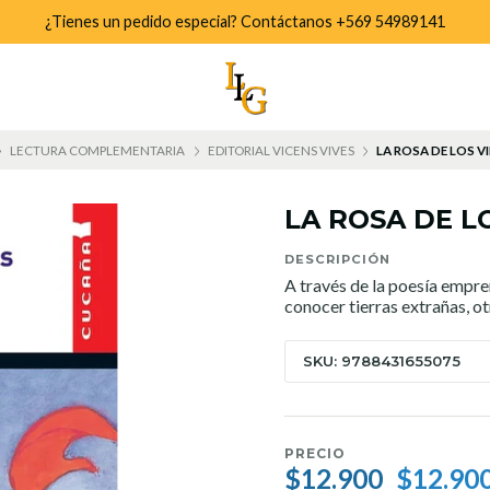
¿Tienes un pedido especial? Contáctanos +569 54989141
LECTURA COMPLEMENTARIA
EDITORIAL VICENS VIVES
LA ROSA DE LOS 
LA ROSA DE L
DESCRIPCIÓN
A través de la poesía empre
conocer tierras extrañas, ot
SKU: 9788431655075
PRECIO
$12.900
$12.90