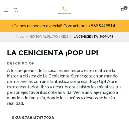
0
¿Tienes un pedido especial? Contáctanos +569 54989141
Inicio
EDITORIAL PLUTON KIDS
LA CENICIENTA ¡POP UP!
LA CENICIENTA ¡POP UP!
DESCRIPCIÓN
A los pequeños de la casa les encantará este relato de la
historia clásica de La Cenicienta. Sumérgete en un mundo
de maravillas con una fantástica sorpresa ¡Pop Up! Abre
este encantador libro y descubre sus historias mientras tus
personajes favoritos cobran vida. Ven a un viaje mágico a
mundos de fantasía, donde los sueños y deseos se harán
realidad.
SKU: 9788417477028