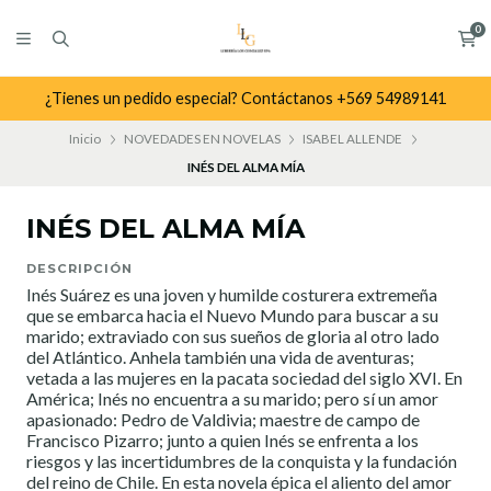
0
¿Tienes un pedido especial? Contáctanos +569 54989141
Inicio
NOVEDADES EN NOVELAS
ISABEL ALLENDE
INÉS DEL ALMA MÍA
INÉS DEL ALMA MÍA
DESCRIPCIÓN
Inés Suárez es una joven y humilde costurera extremeña
que se embarca hacia el Nuevo Mundo para buscar a su
marido; extraviado con sus sueños de gloria al otro lado
del Atlántico. Anhela también una vida de aventuras;
vetada a las mujeres en la pacata sociedad del siglo XVI. En
América; Inés no encuentra a su marido; pero sí un amor
apasionado: Pedro de Valdivia; maestre de campo de
Francisco Pizarro; junto a quien Inés se enfrenta a los
riesgos y las incertidumbres de la conquista y la fundación
del reino de Chile. En esta novela épica el aliento del amor