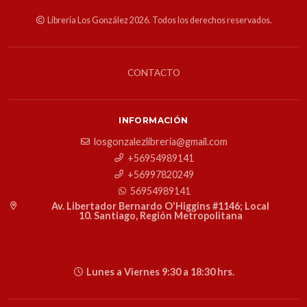
Librería Los González 2026. Todos los derechos reservados.
CONTACTO
INFORMACIÓN
losgonzalezlibreria@gmail.com
+56954989141
+56997820249
56954989141
Av. Libertador Bernardo O'Higgins #1146; Local
10. Santiago, Región Metropolitana
Lunes a Viernes 9:30 a 18:30 hrs.