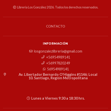
Librería Los González 2026. Todos los derechos reservados.
CONTACTO
INFORMACIÓN
losgonzalezlibreria@gmail.com
+56954989141
+56997820249
56954989141
Av. Libertador Bernardo O'Higgins #1146; Local
10. Santiago, Región Metropolitana
Lunes a Viernes 9:30 a 18:30 hrs.