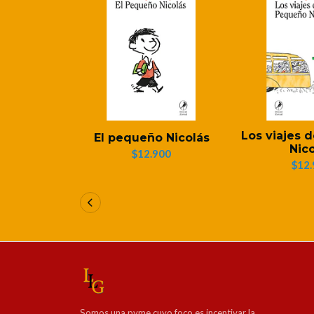
Los viajes 
El pequeño Nicolás
Nic
$12.900
$12.
Somos una pyme cuyo foco es incentivar la