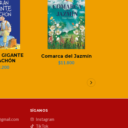
 GIGANTE
El pequeñ
Comarca del Jazmín
ACHÓN
na
$11.800
.200
$1
SÍGANOS
@gmail.com
Instagram
TikTok