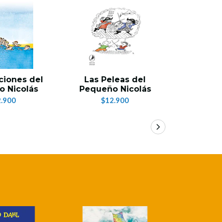
ciones del
Las Peleas del
El Pequeñ
 Nicolás
Pequeño Nicolás
di
.900
$12.900
$1