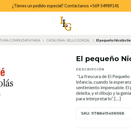
¿Tienes un pedido especial? Contáctanos +569 54989141
TURA COMPLEMENTARIA
CATALONIA- SELLO ZORZAL
El pequeño Nicolás ti
El pequeño Ni
DESCRIPCIÓN
“La frescura de El Pequeño 
infancia, cuando la esperanz
sentimiento impensable. El
deleita, y el dibujo y la g
para interpretarlo”. […]
SKU: 9788419496966