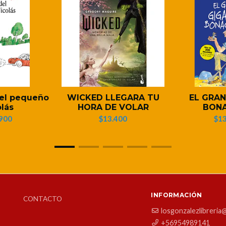
del pequeño
WICKED LLEGARA TU
EL GRAN
olás
HORA DE VOLAR
BON
900
$13.400
$13
INFORMACIÓN
CONTACTO
losgonzalezlibreria
+56954989141