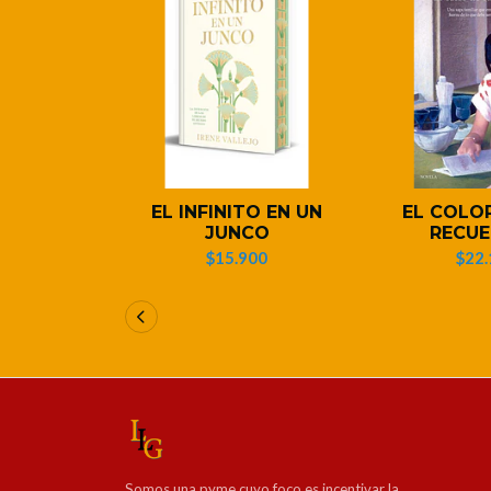
EL INFINITO EN UN
EL COLO
JUNCO
RECU
$15.900
$22.
Somos una pyme cuyo foco es incentivar la