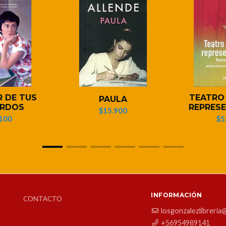
R DE TUS
TEATRO
PAULA
ERDOS
REPRESE
$15.900
100
$5
INFORMACIÓN
CONTACTO
losgonzalezlibreria
+56954989141