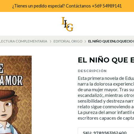
¿Tienes un pedido especial? Contáctanos +569 54989141
LECTURA COMPLEMENTARIA
EDITORIAL ORIGO
EL NIÑO QUE ENLOQUECIO
EL NIÑO QUE
DESCRIPCIÓN
Esta primera novela de Edua
narra la dolorosa experien
de una mujer mayor. Tras su
escandalizó;, mientras otros
sensibilidad y destreza nar
relato sigue conmoviendo a 
La pureza del amor infantil
escritores capaces de captar
SKU: 9789563162400