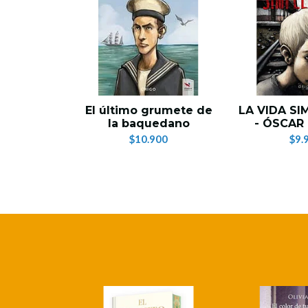
El último grumete de
LA VIDA S
la baquedano
- ÓSCAR
$10.900
$9.