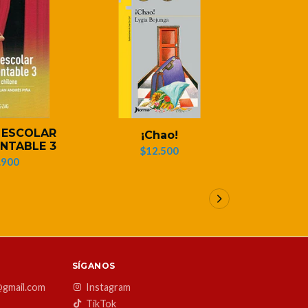
 ESCOLAR
¡Chao!
HIJA DE
NTABLE 3
$12.500
$1
.900
SÍGANOS
@gmail.com
Instagram
TikTok