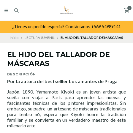
0
¿Tienes un pedido especial? Contáctanos +569 54989141
Inicio
LECTURA JUVENIL
EL HIJO DEL TALLADOR DE MÁSCARAS
EL HIJO DEL TALLADOR DE
MÁSCARAS
DESCRIPCIÓN
Por la autora del bestselller Los amantes de Praga
Japón, 1890. Yamamoto Kiyoki es un joven artista que
sueña con viajar a París para aprender las nuevas y
fascinantes técnicas de los pintores impresionistas. Sin
embargo, su padre, un artesano de máscaras tradicionales
para teatro nō, espera que Kiyoki honre la tradición
familiar y se convierta en un verdadero maestro de este
milenario arte.