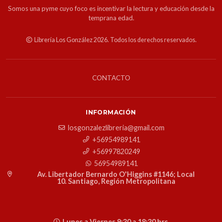
Somos una pyme cuyo foco es incentivar la lectura y educación desde la
temprana edad.
Librería Los González 2026. Todos los derechos reservados.
CONTACTO
INFORMACIÓN
losgonzalezlibreria@gmail.com
+56954989141
+56997820249
56954989141
Av. Libertador Bernardo O'Higgins #1146; Local
10. Santiago, Región Metropolitana
Lunes a Viernes 9:30 a 18:30 hrs.