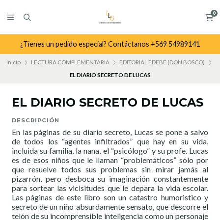
0
¿Tienes un pedido especial? Contáctanos +569 54989141
Inicio
LECTURA COMPLEMENTARIA
EDITORIAL EDEBE (DON BOSCO)
EL DIARIO SECRETO DE LUCAS
EL DIARIO SECRETO DE LUCAS
DESCRIPCIÓN
En las páginas de su diario secreto, Lucas se pone a salvo
de todos los “agentes infiltrados” que hay en su vida,
incluida su familia, la nana, el “psicólogo” y su profe. Lucas
es de esos niños que le llaman “problemáticos” sólo por
que resuelve todos sus problemas sin mirar jamás al
pizarrón, pero desboca su imaginación constantemente
para sortear las vicisitudes que le depara la vida escolar.
Las páginas de este libro son un catastro humoristico y
secreto de un niño absurdamente sensato, que descorre el
telón de su incomprensible inteligencia como un personaje