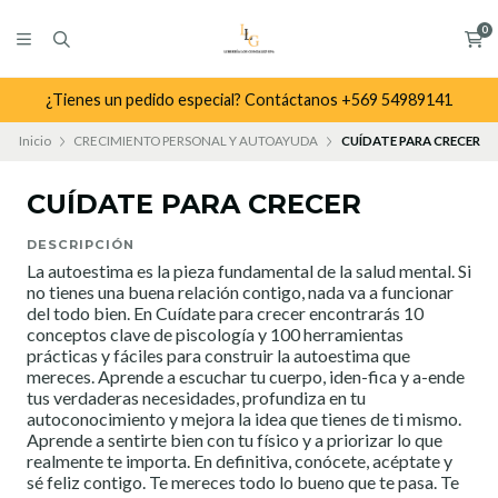
0
¿Tienes un pedido especial? Contáctanos +569 54989141
Inicio
CRECIMIENTO PERSONAL Y AUTOAYUDA
CUÍDATE PARA CRECER
CUÍDATE PARA CRECER
DESCRIPCIÓN
La autoestima es la pieza fundamental de la salud mental. Si
no tienes una buena relación contigo, nada va a funcionar
del todo bien. En Cuídate para crecer encontrarás 10
conceptos clave de piscología y 100 herramientas
prácticas y fáciles para construir la autoestima que
mereces. Aprende a escuchar tu cuerpo, iden-fica y a-ende
tus verdaderas necesidades, profundiza en tu
autoconocimiento y mejora la idea que tienes de ti mismo.
Aprende a sentirte bien con tu físico y a priorizar lo que
realmente te importa. En definitiva, conócete, acéptate y
sé feliz contigo. Te mereces todo lo bueno que te pasa. Te