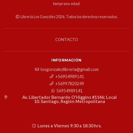
temprana edad.
Librería Los González 2026. Todos los derechos reservados.
CONTACTO
INFORMACIÓN
losgonzalezlibreria@gmail.com
+56954989141
+56997820249
56954989141
Av. Libertador Bernardo O'Higgins #1146; Local
10. Santiago, Región Metropolitana
Lunes a Viernes 9:30 a 18:30 hrs.