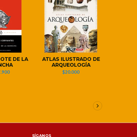
OTE DE LA
ATLAS ILUSTRADO DE
MITOS Y 
NCHA
ARQUEOLOGÍA
C
.900
$20.000
$
SÍGANOS