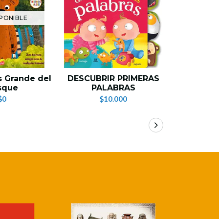
PONIBLE
 Grande del
DESCUBRIR PRIMERAS
Desc
sque
PALABRAS
Aero
$0
$10.000
$1