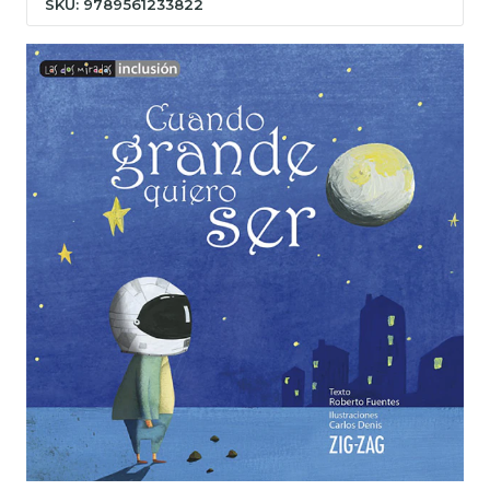
SKU: 9789561233822