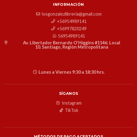
INFORMACIÓN
losgonzalezlibreria@gmail.com
+56954989141
+56997820249
56954989141
Av. Libertador Bernardo O'Higgins #1146; Local
10. Santiago, Región Metropolitana
Lunes a Viernes 9:30 a 18:30 hrs.
SÍGANOS
Instagram
TikTok
MÉTODOS DE PAGO ACEPTADOS