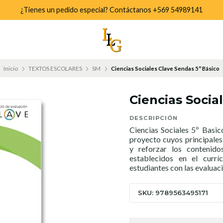
¿Tienes un pedido especial? Contáctanos +569 54989141
Inicio
TEXTOS ESCOLARES
SM
Ciencias Sociales Clave Sendas 5º Básico
Ciencias Socia
DESCRIPCIÓN
Ciencias Sociales 5º Basi
proyecto cuyos principales 
y reforzar los contenido
establecidos en el currí
estudiantes con las evaluac
SKU: 9789563495171