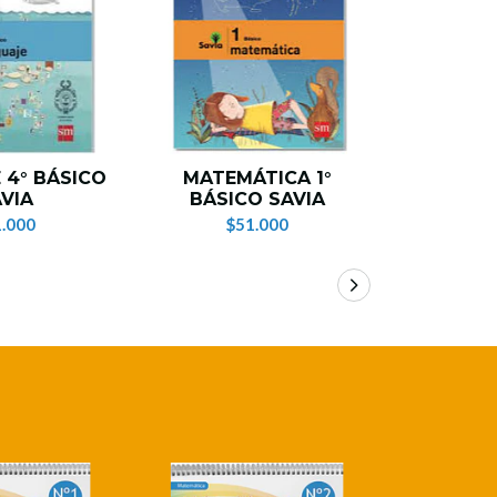
 4° BÁSICO
MATEMÁTICA 1°
MATEM
VIA
BÁSICO SAVIA
BÁSI
.000
$51.000
$5