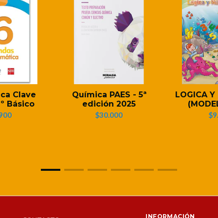
ca Clave
Química PAES - 5ª
LOGICA Y
º Básico
edición 2025
(MODEL
900
$30.000
$9
INFORMACIÓN