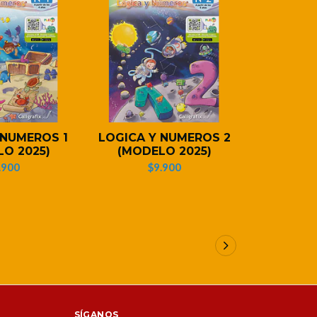
 NUMEROS 1
LOGICA Y NUMEROS 2
Matemáti
O 2025)
(MODELO 2025)
Octava E
.900
$9.900
$2
SÍGANOS