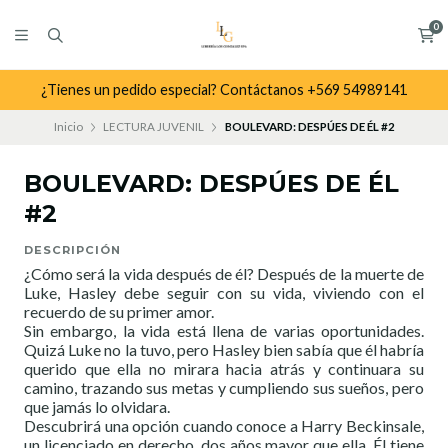
0
¿Tienes un pedido especial? Contáctanos +569 54989141
Inicio
LECTURA JUVENIL
BOULEVARD: DESPÚES DE ÉL #2
BOULEVARD: DESPÚES DE ÉL
#2
DESCRIPCIÓN
¿Cómo será la vida después de él? Después de la muerte de
Luke, Hasley debe seguir con su vida, viviendo con el
recuerdo de su primer amor.
Sin embargo, la vida está llena de varias oportunidades.
Quizá Luke no la tuvo, pero Hasley bien sabía que él habría
querido que ella no mirara hacia atrás y continuara su
camino, trazando sus metas y cumpliendo sus sueños, pero
que jamás lo olvidara.
Descubrirá una opción cuando conoce a Harry Beckinsale,
un licenciado en derecho, dos años mayor que ella. Él tiene