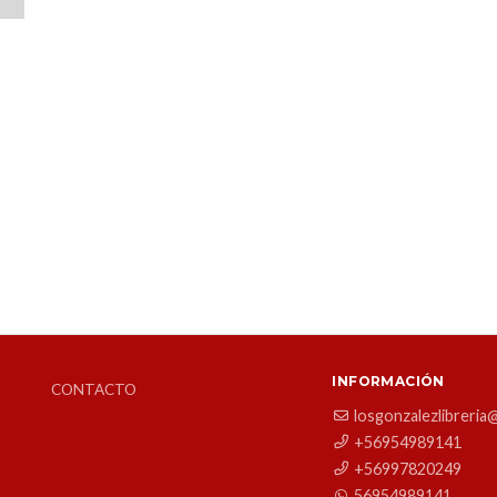
INFORMACIÓN
CONTACTO
losgonzalezlibreria
+56954989141
+56997820249
56954989141