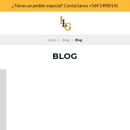
¿Tienes un pedido especial? Contáctanos +569 54989141
Inicio
Blog
Blog
BLOG