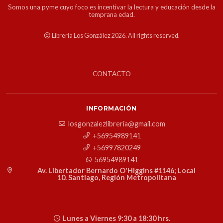
Somos una pyme cuyo foco es incentivar la lectura y educación desde la
temprana edad.
Librería Los González 2026. All rights reserved.
CONTACTO
INFORMACIÓN
losgonzalezlibreria@gmail.com
+56954989141
+56997820249
56954989141
Av. Libertador Bernardo O'Higgins #1146; Local
10. Santiago, Región Metropolitana
Lunes a Viernes 9:30 a 18:30 hrs.