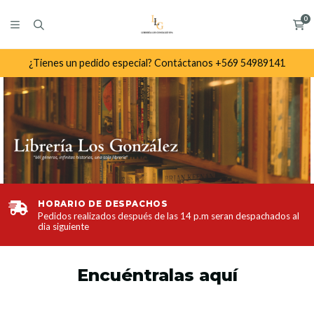
0
¿Tienes un pedido especial? Contáctanos +569 54989141
ENVÍO RÁPIDO
 al
Recibe tus productos en tiempo record!
Encuéntralas aquí